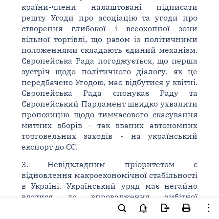
країни-члени налаштовані підписати
решту Угоди про асоціацію та угоди про
створення глибокої і всеохопної зони
вільної торгівлі, що разом із політичними
положеннями складають єдиний механізм.
Європейська Рада погоджується, що перша
зустріч щодо політичного діалогу, як це
передбачено Угодою, має відбутися у квітні.
Європейська Рада спонукає Раду та
Європейський Парламент швидко ухвалити
пропозицію щодо тимчасового скасування
митних зборів - так званих автономних
торговельних заходів - на український
експорт до ЄС.
3. Невідкладним пріоритетом є
відновлення макроекономічної стабільності
в Україні. Український уряд має негайно
вдатися до впровадження амбітної
програми реформ, включаючи боротьбу
проти корупції та зміцнення прозорості усіх