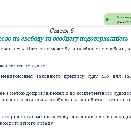
Чинна 
Діє з 01.