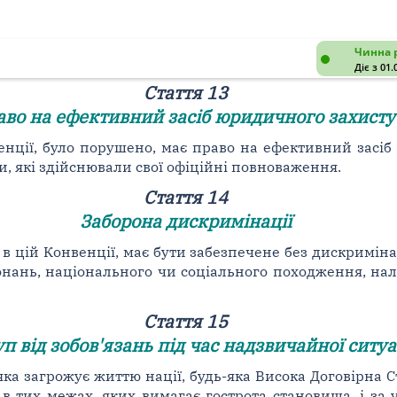
Чинна 
Діє з 01.