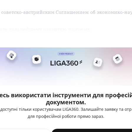
 советско-австрийским Соглашением об экономико-на
вать дальнейшему развитию торговых
есь використати інструменти для професій
документом.
 доступні тільки користувачам LIGA360. Залишайте заявку та от
для професійної роботи прямо зараз.