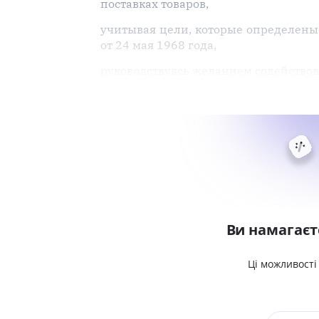
поставках товаров,
учитывая цели, которые определены
от 24 мая 1968 года,
руководствуясь желанием содейство
Ви намагаєт
Ці можливості