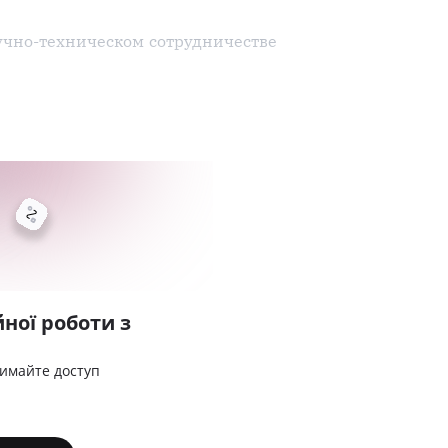
учно-техническом сотрудничестве
ної роботи з
римайте доступ