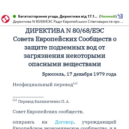
Багатостороння угода, Директива від 17.12.1979
(
Чинний
)
Директива N 80/68/ЕЭС Ради Європейських Співтовариств про захист підземних вод від забруднення деякими небезпечними речовинами
ДИРЕКТИВА N 80/68/ЕЭС
Совета Европейских Сообществ о
защите подземных вод от
загрязнения некоторыми
опасными веществами
Брюссель, 17 декабря 1979 года
(
)
Неофициальный перевод
*
____________
(
)
*
Перевод Калиниченко П. А.
Совет Европейских сообществ,
опираясь на
Договор
, учреждающий
Европейское экономическое сообщество, и в