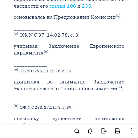
частности его
статьи 100
и
235
,
(
)
основываясь на Предложении Комиссии
*
,
____________
(
)
*
ОЖ N C 37, 14.02.78, с. 3.
учитывая Заключение Европейского
(
)
парламента
*
____________
(
)
*
ОЖ N C 296, 11.12.78, с. 35.
принимая во внимание Заключение
(
)
Экономического и Социального комитета
*
,
____________
*
(
)
ОЖ N C 283, 27.11.78, с. 39.
поскольку существует неотложная
необходимость защиты подземных вод
Сообщества от загрязнения, в частности,