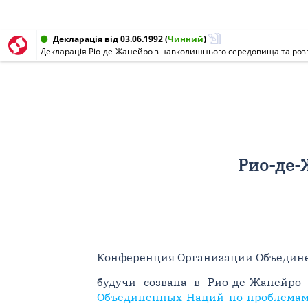
Декларація від 03.06.1992
(
Чинний
)
Декларація Ріо-де-Жанейро з навколишнього середовища та роз
Рио-де-
Конференция Организации Объедине
будучи созвана в Рио-де-Жанейр
Объединенных Наций по проблемам