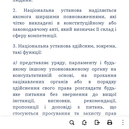
2. Національна установа наділяється
якомога ширшими повноваженнями, які
чітко викладені в конституційному або
законодавчому акті, який визначає її склад і
сферу компетенції.
3. Національна установа здійснює, зокрема,
такі функції:
а)
представляє уряду, парламенту і будь-
якому іншому уповноваженому органу на
консультативній основі, на прохання
зацікавлених органів або в порядку
здійснення свого права розглядати будь-
яке питання без звернення до вищої
інстанції, висновки, рекомендації,
пропозиції і доповіді з питань, що
стосуються просування та захисту прав
людини; національна установа може
прийняти рішення про їх оприлюднення;