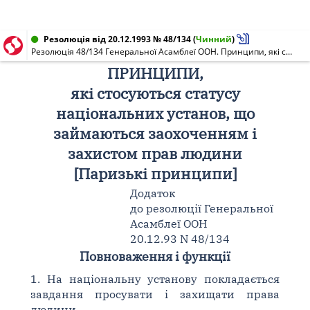
Резолюція від 20.12.1993 № 48/134
(
Чинний
)
Резолюція 48/134 Генеральної Асамблеї ООН. Принципи, які стосуються статусу національних установ, що займаються заохоченням і захистом прав людини [Паризькі принципи]
ПРИНЦИПИ,
які стосуються статусу
національних установ, що
займаються заохоченням і
захистом прав людини
[Паризькі принципи]
Додаток
до резолюції Генеральної
Асамблеї ООН
20.12.93 N 48/134
Повноваження і функції
1. На національну установу покладається
завдання просувати і захищати права
людини.