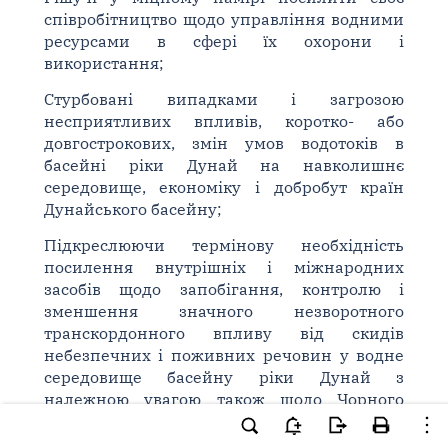
співробітництво щодо управління водними
ресурсами в сфері їх охорони і
використання;
Стурбовані випадками і загрозою
несприятливих впливів, коротко- або
довгострокових, змін умов водотоків в
басейні ріки Дунай на навколишнє
середовище, економіку і добробут країн
Дунайського басейну;
Підкреслюючи термінову необхідність
посилення внутрішніх і міжнародних
засобів щодо запобігання, контролю і
зменшення значного незворотного
транскордонного впливу від скидів
небезпечних і поживних речовин у водне
середовище басейну ріки Дунай з
належною увагою також щодо Чорного
моря;