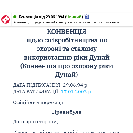
Конвенція від 29.06.1994
(
Чинний
)
Конвенція щодо співробітництва по охороні та сталому використанню ріки Дунай (Конвенція про охорону ріки Дунай)
КОНВЕНЦІЯ
щодо співробітництва по
охороні та сталому
використанню ріки Дунай
(Конвенція про охорону ріки
Дунай)
ДАТА ПІДПИСАННЯ: 29.06.94 р.
ДАТА РАТИФІКАЦІЇ:
17.01.2002 р.
Офіційний переклад.
Преамбула
Договірні сторони,
Рішучі у міцному намірі посилити своє