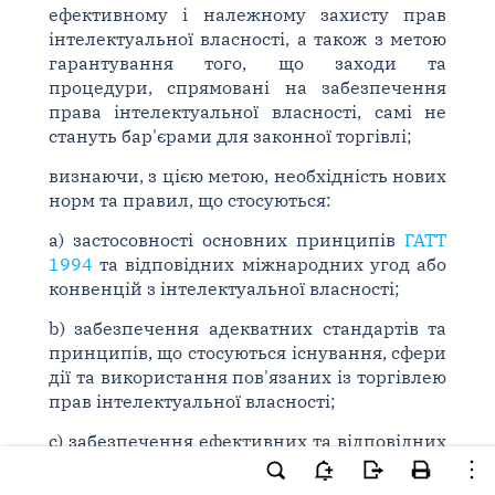
ефективному і належному захисту прав
інтелектуальної власності, а також з метою
гарантування того, що заходи та
процедури, спрямовані на забезпечення
права інтелектуальної власності, самі не
стануть бар'єрами для законної торгівлі;
визнаючи, з цією метою, необхідність нових
норм та правил, що стосуються:
a) застосовності основних принципів
ГАТТ
1994
та відповідних міжнародних угод або
конвенцій з інтелектуальної власності;
b) забезпечення адекватних стандартів та
принципів, що стосуються існування, сфери
дії та використання пов'язаних із торгівлею
прав інтелектуальної власності;
c) забезпечення ефективних та відповідних
засобів захисту пов'язаних із торгівлею
прав інтелектуальної власності, з