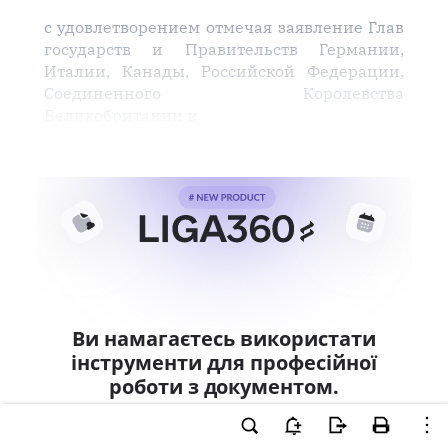
с удовлетворением отмечая заявление Глав
государств и Правительств Германии,
Италии, Канады, Российской Федерации,
Соединенного Королевства
Великобритании и
Ви намагаєтесь використати
інструменти для професійної
роботи з документом.
Ці можливості доступні тільки користувачам
LIGA360. Залишайте заявку та отримайте