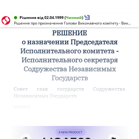
Рішення від 02.04.1999
(
Чинний
)
Рішення про призначення Голови Виконавчого комітету - Виконавчого секретаря Співдружності Незалежних Держав
РЕШЕНИЕ
о назначении Председателя
Исполнительного комитета -
Исполнительного секретаря
Содружества Независимых
Государств
Совет глав государств Содружества
Независимых Государств
решил