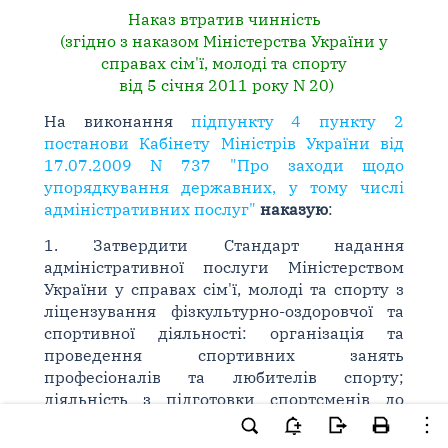
Наказ втратив чинність
(згідно з наказом Міністерства України у
справах сім'ї, молоді та спорту
від 5 січня 2011 року N 20)
На виконання
підпункту 4 пункту 2
постанови Кабінету Міністрів України від
17.07.2009 N 737 "Про заходи щодо
упорядкування державних, у тому числі
адміністративних послуг"
наказую
:
1. Затвердити Стандарт надання
адміністративної послуги Міністерством
України у справах сім'ї, молоді та спорту з
ліцензування фізкультурно-оздоровчої та
спортивної діяльності: організація та
проведення спортивних занять
професіоналів та любителів спорту;
діяльність з підготовки спортсменів до
змагань з різних видів спорту, визнаних в
Україні (додається).