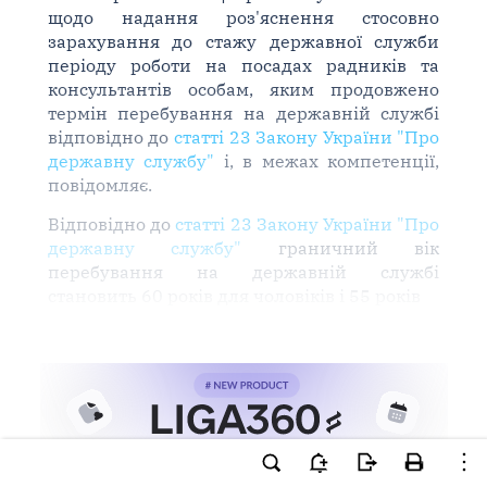
щодо надання роз'яснення стосовно
зарахування до стажу державної служби
періоду роботи на посадах радників та
консультантів особам, яким продовжено
термін перебування на державній службі
відповідно до
статті 23 Закону України "Про
державну службу"
і, в межах компетенції,
повідомляє.
Відповідно до
статті 23 Закону України "Про
державну службу"
граничний вік
перебування на державній службі
становить 60 років для чоловіків і 55 років