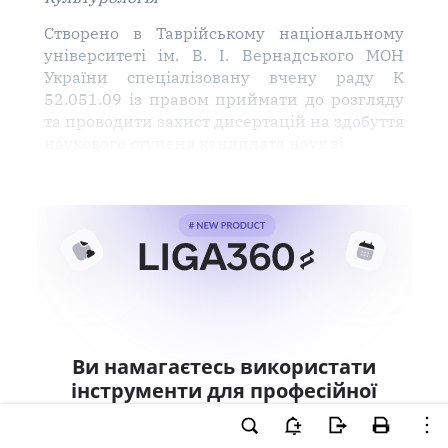
Створено в Таврійському національному
університеті ім. В. І. Вернадського МОН
України спеціалізовану вчену раду К
52.051.09 із правом приймати до розгляду
та проводити захист дисертацій на здобуття
наукового ступеня кандидата наук зі
Ви намагаєтесь використати
інструменти для професійної
роботи з документом.
Ці можливості доступні тільки користувачам