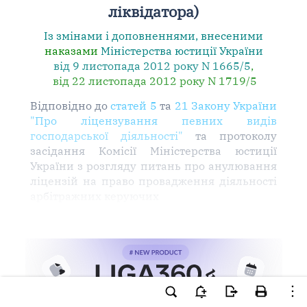
ліквідатора)
Із змінами і доповненнями, внесеними
наказами
Міністерства юстиції України
від 9 листопада 2012 року N 1665/5
,
від 22 листопада 2012 року N 1719/5
Відповідно до
статей 5
та
21 Закону України
"Про ліцензування певних видів
господарської діяльності"
та протоколу
засідання Комісії Міністерства юстиції
України з розгляду питань про анулювання
ліцензій на право провадження діяльності
арбітражних керуючих