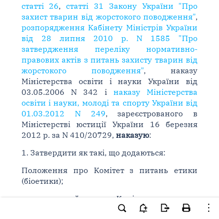
статті 26
,
статті 31 Закону України "Про
захист тварин від жорстокого поводження"
,
розпорядження Кабінету Міністрів України
від 28 липня 2010 р. N 1585 "Про
затвердження переліку нормативно-
правових актів з питань захисту тварин від
жорстокого поводження"
, наказу
Міністерства освіти і науки України від
03.05.2006 N 342 і
наказу Міністерства
освіти і науки, молоді та спорту України від
01.03.2012 N 249
, зареєстрованого в
Міністерстві юстиції України 16 березня
2012 р. за N 410/20729,
наказую
:
1. Затвердити як такі, що додаються:
Положення про Комітет з питань етики
(біоетики);
персональний склад Комітету з питань
етики (біоетики).