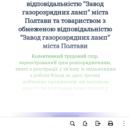
відповідальністю "Завод
газорозрядних ламп" міста
Полтави та товариством з
обмеженою відповідальністю
"Завод газорозрядних ламп"
міста Полтави
Колективний трудовий спір,
зареєстрований цим розпорядженням,
знято з реєстрації, у зв'язку із звільненням
з роботи більш як двох третин
найманих працівників, які висували
вимогу, та розглядом даної вимоги у
судовому