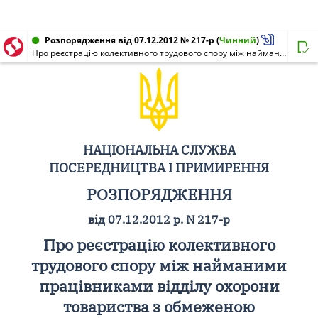
Розпорядження від 07.12.2012 № 217-р
(
Чинний
)
Про реєстрацію колективного трудового спору між найманими працівниками відділу охорони товариства з обмеженою відповідальністю "Завод газорозрядних ламп" міста Полтави та товариством з обмеженою відповідальністю "Завод газорозрядних ламп" міста Полтави
НАЦІОНАЛЬНА СЛУЖБА
ПОСЕРЕДНИЦТВА І ПРИМИРЕННЯ
РОЗПОРЯДЖЕННЯ
від 07.12.2012 р. N 217-р
Про реєстрацію колективного
трудового спору між найманими
працівниками відділу охорони
товариства з обмеженою