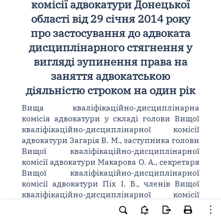
комісії адвокатури Донецької
області від 29 січня 2014 року
про застосування до адвоката
дисциплінарного стягнення у
вигляді зупинення права на
заняття адвокатською
діяльністю строком на один рік
Вища кваліфікаційно-дисциплінарна
комісія адвокатури у складі голови Вищої
кваліфікаційно-дисциплінарної комісії
адвокатури Загарія В. М., заступника голови
Вищої кваліфікаційно-дисциплінарної
комісії адвокатури Макарова О. А., секретаря
Вищої кваліфікаційно-дисциплінарної
комісії адвокатури Піх І. Б., членів Вищої
кваліфікаційно-дисциплінарної комісії
адвокатури: Безеги Т. М., Бірюкової А. М.,
Борсука П. Й., Вишаровської В. К., Волчо В.