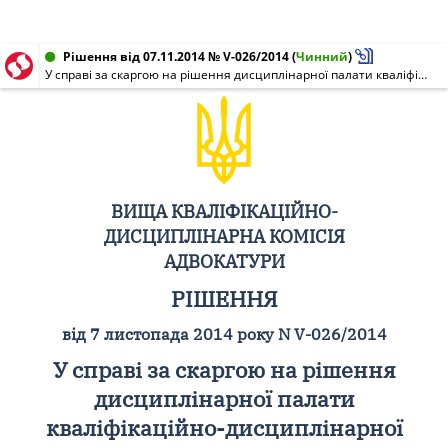
Рішення від 07.11.2014 № V-026/2014
(
Чинний
)
У справі за скаргою на рішення дисциплінарної палати кваліфікаційно-дисциплінарної комісії адвокатури Донецької області від 29 січня 2014 року про застосування до адвоката дисциплінарного стягнення у вигляді зупинення права на заняття адвокатською діяльністю строком на один рік
ВИЩА КВАЛІФІКАЦІЙНО-
ДИСЦИПЛІНАРНА КОМІСІЯ
АДВОКАТУРИ
РІШЕННЯ
від 7 листопада 2014 року N V-026/2014
У справі за скаргою на рішення
дисциплінарної палати
кваліфікаційно-дисциплінарної