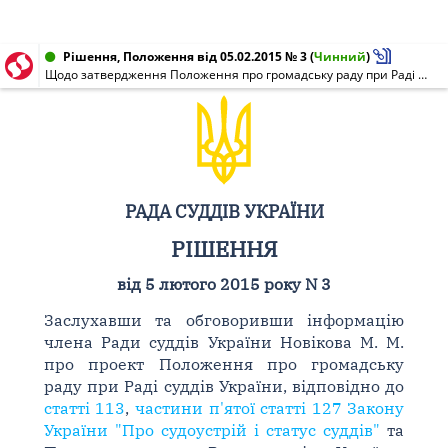
Рішення, Положення від 05.02.2015 № 3
(
Чинний
)
Щодо затвердження Положення про громадську раду при Раді суддів України
РАДА СУДДІВ УКРАЇНИ
РІШЕННЯ
від 5 лютого 2015 року N 3
Заслухавши та обговоривши інформацію
члена Ради суддів України Новікова М. М.
про проект Положення про громадську
раду при Раді суддів України, відповідно до
статті 113
,
частини п'ятої статті 127 Закону
України "Про судоустрій і статус суддів"
та