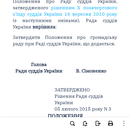
Положення про Раду суддів України,
затвердженого
рішенням X позачергового
з'їзду суддів України 16 вересня 2010 року
(з наступними змінами), Рада суддів
України
вирішила
:
Затвердити Положення про громадську
раду при Раді суддів України, що додається.
Голова
Ради суддів України
В. Сімоненко
ЗАТВЕРДЖЕНО
Рішення Ради суддів
України
05 лютого 2015 року N 3
ПОЛОЖЕННЯ
про громадську раду при Раді суддів
України