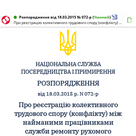
Розпорядження від 18.03.2015 № 072-р
(
Чинний
)
Про реєстрацію колективного трудового спору (конфлікту) між найманими працівниками служби ремонту рухомого складу комунального підприємства "Чернігівське тролейбусне управління" Чернігівської міської ради міста Чернігова та комунальним підприємством "Чернігівське тролейбусне управління" Чернігівської міської ради міста Чернігова
НАЦІОНАЛЬНА СЛУЖБА
ПОСЕРЕДНИЦТВА І ПРИМИРЕННЯ
РОЗПОРЯДЖЕННЯ
від 18.03.2015 р. N 072-р
Про реєстрацію колективного
трудового спору (конфлікту) між
найманими працівниками
служби ремонту рухомого