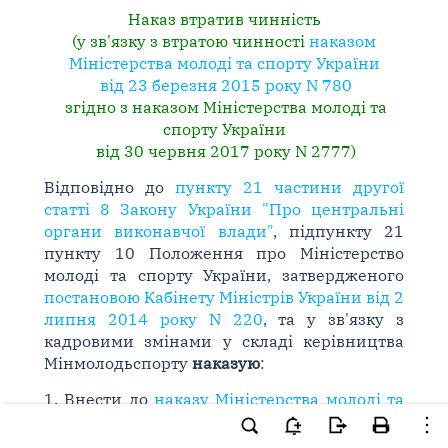
Наказ втратив чинність
(у зв'язку з втратою чинності
наказом
Міністерства молоді та спорту України
від 23 березня 2015 року N 780
згідно з наказом Міністерства молоді та
спорту України
від 30 червня 2017 року N 2777)
Відповідно до
пункту 21 частини другої
статті 8 Закону України "Про центральні
органи виконавчої влади"
, підпункту 21
пункту 10 Положення про Міністерство
молоді та спорту України, затвердженого
постановою Кабінету Міністрів України від 2
липня 2014 року N 220
, та у зв'язку з
кадровими змінами у складі керівництва
Мінмолодьспорту
наказую
:
1. Внести до
наказу Міністерства молоді та
спорту України від 23.03.2015 N 780 "Про
розподіл функціональних обов'язків та