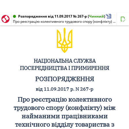
Розпорядження від 11.09.2017 № 267-р
(
Чинний
)
Про реєстрацію колективного трудового спору (конфлікту) між найманими працівниками технічного відділу товариства з обмеженою відповідальністю "Авто-Електромаш" міста Херсона та адміністрацією товариства з обмеженою відповідальністю "Авто-Електромаш" міста Херсона
НАЦІОНАЛЬНА СЛУЖБА
ПОСЕРЕДНИЦТВА І ПРИМИРЕННЯ
РОЗПОРЯДЖЕННЯ
від 11.09.2017 р. N 267-р
Про реєстрацію колективного
трудового спору (конфлікту) між
найманими працівниками
технічного відділу товариства з