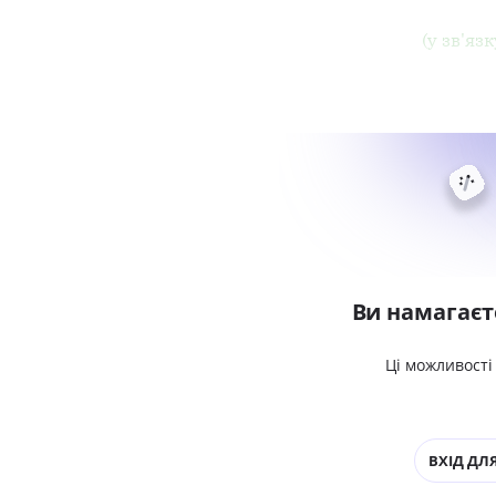
(у зв'яз
Ви намагаєт
Ці можливості
ВХІД ДЛЯ