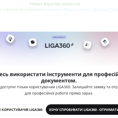
Наказ втратив чинність
ку з втратою чинності
наказом Міністерства оборони Ук
від 6 червня 2017
есь використати інструменти для професій
документом.
 доступні тільки користувачам LIGA360. Залишайте заявку та от
для професійної роботи прямо зараз.
 КОРИСТУВАЧІВ LIGA360
ХОЧУ СПРОБУВАТИ LIGA360 - ОТРИМАТ