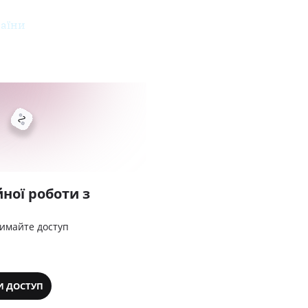
раїни
ної роботи з
римайте доступ
И ДОСТУП