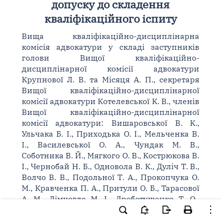
допуску до складення
кваліфікаційного іспиту
Вища кваліфікаційно-дисциплінарна
комісія адвокатури у складі заступників
голови Вищої кваліфікаційно-
дисциплінарної комісії адвокатури
Крупнової Л. В. та Місяця А. П., секретаря
Вищої кваліфікаційно-дисциплінарної
комісії адвокатури Котелевської К. В., членів
Вищої кваліфікаційно-дисциплінарної
комісії адвокатури: Вишаровської В. К.,
Ульчака Б. І., Приходька О. І., Мельченка В.
І., Василевської О. А., Чундак М. В.,
Соботника В. Й., Мягкого О. В., Кострюкова В.
І., Чернобай Н. Б., Одновола В. К., Дуліч Т. В.,
Волчо В. В., Подольної Т. А., Прокопчука О.
М., Кравченка П. А., Притули О. Б., Тарасової
А. М., Дімчогло М. І., Дроботущенко Т. О.,
Усманова М. А., Кузьмінського О. О.,
розглянувши у відкритому засіданні скаргу