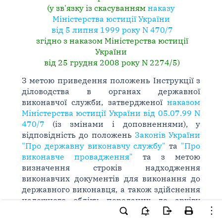
(у зв'язку із скасуванням
наказу
Міністерства юстиції України
від 5 липня 1999 року N 470/7
згідно з наказом Міністерства юстиції
України
від 25 грудня 2008 року N 2274/5)
З метою приведення положень Інструкції з
діловодства в органах державної
виконавчої служби, затвердженої
наказом
Міністерства юстиції України від 05.07.99 N
470/7
(із змінами і доповненнями), у
відповідність до положень
Законів України
"Про державну виконавчу службу"
та
"Про
виконавче провадження"
та з метою
визначення строків надходження
виконавчих документів для виконання до
державного виконавця, а також здійснення
належного обліку переданих до архіву
виконавчих проваджень, у відкритті яких