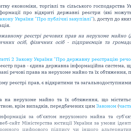
итку економіки, торгівлі та сільського господарства 
ормації про відкриті державні реєстри (які можут
Закону України "Про публічні закупівлі"
), доступ до як
ація.
ержавному реєстрі речових прав на нерухоме майно (
чних осіб, фізичних осіб
-
підприємців та громад
атті 2 Закону України "Про державну реєстрацію речо
реєстр прав - єдина державна інформаційна система, щ
ні речові права на нерухоме майно та їх обтяження, про
вному реєстрі прав, є відкритими та загальнодоступним
а на нерухоме майно та їх обтяження, що міститьс
атною, крім випадків, передбачених цим
Законом
(
част
нформація за об'єктом нерухомого майна та суб'єк
еб-сайт Міністерства юстиції України за умови іденти
ронного цифрового підпису чи іншого альтернативн