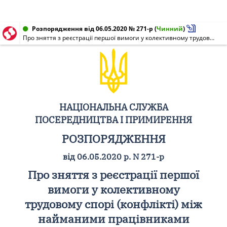
Розпорядження від 06.05.2020 № 271-р
(
Чинний
)
Про зняття з реєстрації першої вимоги у колективному трудовому спорі (конфлікті) між найманими працівниками відділу з прибирань приміщень фізичної особи - підприємця Олексюк Раїси Іванівни села Височне Ратнівського району Волинської області та фізичною особою - підприємцем Олексюк Раїсою Іванівною села Височне Ратнівського району Волинської області
НАЦІОНАЛЬНА СЛУЖБА
ПОСЕРЕДНИЦТВА І ПРИМИРЕННЯ
РОЗПОРЯДЖЕННЯ
від 06.05.2020 р. N 271-р
Про зняття з реєстрації першої
вимоги у колективному
трудовому спорі (конфлікті) між
найманими працівниками