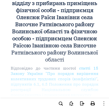
відділу з прибирань приміщень
фізичної особи - підприємця
Олексюк Раїси Іванівни села
Височне Ратнівського району
Волинської області та фізичною
особою - підприємцем Олексюк
Раїсою Іванівною села Височне
Ратнівського району Волинської
області
Відповідно до частини шостої
статті 15
Закону України "Про порядок вирішення
колективних трудових спорів (конфліктів)"
,
підпунктів 6.1
,
6.5 Положення про порядок
реєстрації Національною службою
посередництва і примирення висунутих