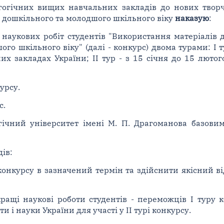
гогічних вищих навчальних закладів до нових творч
 дошкільного та молодшого шкільного віку
наказую
:
 наукових робіт студентів "Використання матеріалів
го шкільного віку" (далі - конкурс) двома турами: I т
их закладах України; II тур - з 15 січня до 15 люто
урсу.
с.
гічний університет імені М. П. Драгоманова базов
ів:
конкурсу в зазначений термін та здійснити якісний ві
 кращі наукові роботи студентів - переможців I туру
и і науки України для участі у II турі конкурсу.