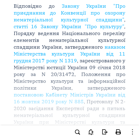
Відповідно до
Закону України "Про
приєднання до Конвенції про охорону
нематеріальної культурної спадщини"
,
статті 16 Закону України "Про культуру"
,
Порядку ведення Національного переліку
елементів нематеріальної культурної
спадщини України, затвердженого
наказом
Міністерства культури України від 11
грудня 2017 року N 1319
, зареєстрованого у
Міністерстві юстиції України 09 січня 2018
року за N 20/31472, Положення про
Міністерство культури та інформаційної
політики України, затвердженого
постановою Кабінету Міністрів України від
16 жовтня 2019 року N 885
, Протоколу N 2-
2020 засідання Експертної ради з питань
нематеріальної культурної спадщини
України при Міністерстві культури та
інформаційної політики України