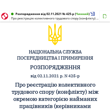
Розпорядження від 02.11.2021 № 425-р
(
Чинний
)
Про реєстрацію колективного трудового спору (конфлікту) між окремою категорією найманих працівників (керівниками гуртків) Хмельницького обласного еколого-натуралістичного центру учнівської молоді Хмельницької обласної ради та комісією з реорганізації Хмельницького обласного еколого-натуралістичного центру учнівської молоді Хмельницької обласної ради
НАЦІОНАЛЬНА СЛУЖБА
ПОСЕРЕДНИЦТВА І ПРИМИРЕННЯ
РОЗПОРЯДЖЕННЯ
від 02.11.2021 р. N 425-р
Про реєстрацію колективного
трудового спору (конфлікту) між
окремою категорією найманих
працівників (керівниками