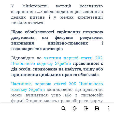
У Міністерстві юстиції розглянуто
звернення <...> щодо надання роз'яснення з
деяких питань і у межах компетенції
повідомляється.
Щодо обов'язковості скріплення печаткою
документів, які фіксують результати
виконання цивільно-правових і
господарських договорів
Відповідно до
частини першої статті 202
Цивільного кодексу України
правочином є
дія особи, спрямована на набуття, зміну або
припинення цивільних прав та обов'язків
.
Частиною першою статті 205 Цивільного
кодексу України
встановлено, що правочин
може вчинятися усно або в письмовій
формі. Сторони мають право обирати форму
правочину, якщо інше не встановлено
законом.