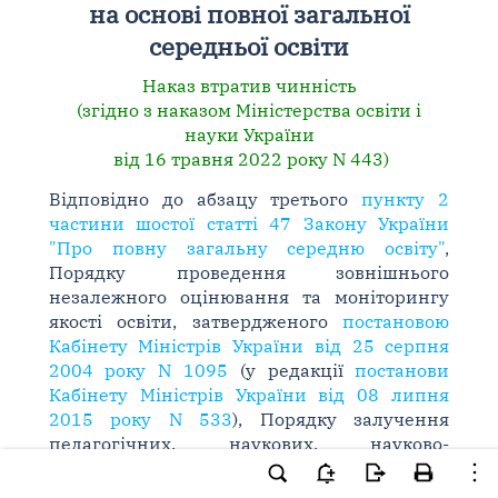
на основі повної загальної
середньої освіти
Наказ втратив чинність
(згідно з наказом Міністерства освіти і
науки України
від 16 травня 2022 року N 443)
Відповідно до абзацу третього
пункту 2
частини шостої статті 47 Закону України
"Про повну загальну середню освіту"
,
Порядку проведення зовнішнього
незалежного оцінювання та моніторингу
якості освіти, затвердженого
постановою
Кабінету Міністрів України від 25 серпня
2004 року N 1095
(у редакції
постанови
Кабінету Міністрів України від 08 липня
2015 року N 533
), Порядку залучення
педагогічних, наукових, науково-
педагогічних працівників та інших
фахівців до проведення зовнішнього