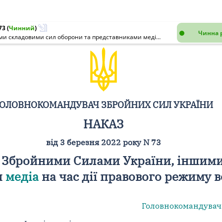
73
(
Чинний
)
Чинна 
Про організацію взаємодії між Збройними Силами України, іншими складовими сил оборони та представниками медіа на час дії правового режиму воєнного стану