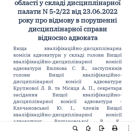
області у складі дисциплінарної
палати N 5-2/22 від 23.06.2022
року про відмову в порушенні
дисциплінарної справи
відносно адвоката
Вища кваліфікаційно-дисциплінарна
комісія адвокатури у складі голови Вищої
кваліфікаційно-дисциплінарної комісії
адвокатури Вилкова С. В., заступників
голови Вищої кваліфікаційно-
дисциплінарної комісії адвокатури
Крупнової Л. В. та Місяця А. П., секретаря
засідання Вищої кваліфікаційно-
дисциплінарної комісії адвокатури -
Клечановської Ю. І., членів Вищої
кваліфікаційно-дисциплінарної комісії
адвокатури: Вишаровської В. К.,
Василевської О. А., Приходька О. І.,
Котелевської К. В., Темнохудової З. В.,