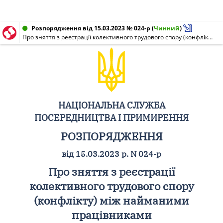
Розпорядження від 15.03.2023 № 024-р
(
Чинний
)
Про зняття з реєстрації колективного трудового спору (конфлікту) між найманими працівниками багатопрофільного денного стаціонару поліклінічного відділення комунального некомерційного підприємства "Соснівська міська лікарня Червоноградської міської ради" міста Соснівка Червоноградського району Львівської області та адміністрацією комунального некомерційного підприємства "Соснівська міська лікарня Червоноградської міської ради" міста Соснівка Червоноградського району Львівської області
НАЦІОНАЛЬНА СЛУЖБА
ПОСЕРЕДНИЦТВА І ПРИМИРЕННЯ
РОЗПОРЯДЖЕННЯ
від 15.03.2023 р. N 024-р
Про зняття з реєстрації
колективного трудового спору
(конфлікту) між найманими
працівниками