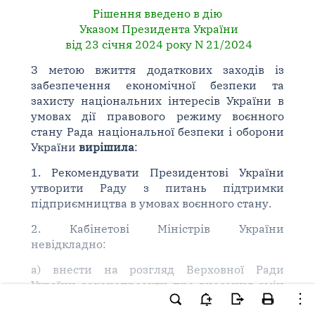
Рішення введено в дію
Указом Президента України
від 23 січня 2024 року N 21/2024
З метою вжиття додаткових заходів із
забезпечення економічної безпеки та
захисту національних інтересів України в
умовах дії правового режиму воєнного
стану Рада національної безпеки і оборони
України
вирішила
:
1. Рекомендувати Президентові України
утворити Раду з питань підтримки
підприємництва в умовах воєнного стану.
2. Кабінетові Міністрів України
невідкладно:
а) внести на розгляд Верховної Ради
України законопроекти про внесення змін
до: