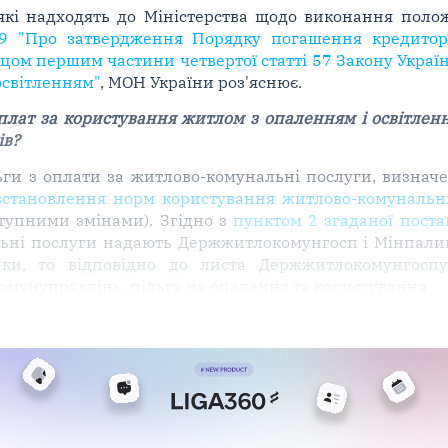
 які надходять до Міністерства щодо виконання пол
79 "Про затвердження Порядку погашення кредиторс
цом першим частини четвертої статті 57 Закону Україн
освітленням"
, МОН України роз'яснює.
плат за користування житлом з опаленням і освітленн
ів?
ьги з оплати за житлово-комунальні послуги, визнач
о встановлення норм користування житлово-комуналь
тупними змінами). Згідно з
пунктом 2 згаданої пост
льні послуги надають Держжитлокомунгосп і Мінпалив
ки, то відповідно до листа Держжитлокомунгоспу 
мунуправлінь, пільга на опалення та користування