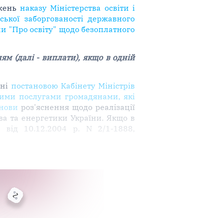
ожень
наказу Міністерства освіти і
ької заборгованості державного
и "Про освіту" щодо безоплатного
ям (далі
-
виплати), якщо в одній
ені
постановою Кабінету Міністрів
ними послугами громадянами, які
анови
роз'яснення щодо реалізації
а та енергетики України. Якщо в
від 10.12.2004 р. N 2/1-1888,