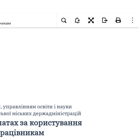
вникам
, управлінням освіти і науки
ьської міських держадміністрацій
латах за користування
працівникам