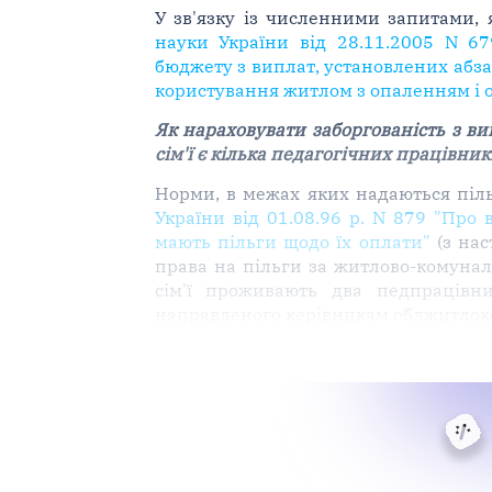
У зв'язку із численними запитами,
науки України від 28.11.2005 N 6
бюджету з виплат, установлених абза
користування житлом з опаленням і 
Як нараховувати заборгованість з ви
сім'ї є кілька педагогічних працівник
Норми, в межах яких надаються піл
України від 01.08.96 р. N 879 "Пр
мають пільги щодо їх оплати"
(з нас
права на пільги за житлово-комуна
сім'ї проживають два педпрацівни
направленого керівникам облжитлоко