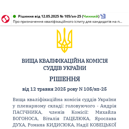
Рішення від 12.05.2025 № 105/зп-25
(
Чинний
)
Про призначення кваліфікаційного іспиту для кандидатів на посаду судді місцевого суду та суддів, які виявили намір бути переведеними до іншого місцевого суду
ВИЩА КВАЛІФІКАЦІЙНА КОМІСІЯ
СУДДІВ УКРАЇНИ
РІШЕННЯ
від 12 травня 2025 року N 105/зп-25
Вища кваліфікаційна комісія суддів України
у пленарному складі: головуючого - Андрія
ПАСІЧНИКА, членів Комісії: Михайла
БОГОНОСА, Віталія ГАЦЕЛЮКА, Ярослава
ДУХА, Романа КИДИСЮКА, Надії КОБЕЦЬКОЇ