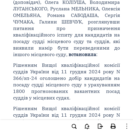
(доповідач), Олега КОЛІУША, Володимира
ЛУГАНСЬКОГО, Руслана МЕЛЬНИКА, Олексія
ОМЕЛЬЯНА, Романа САБОДАША, Сергія
ЧУМАКА, Галини ШЕВЧУК, розглянувши
питання про призначення
кваліфікаційного іспиту для кандидатів на
посаду судді місцевого суду та суддів, які
виявили намір бути переведеними до
іншого місцевого суду,
встановила
:
Рішенням Вищої кваліфікаційної комісії
суддів України від 11 грудня 2024 року N
366/зп-24 оголошено добір кандидатів на
посаду судді місцевого суду з урахуванням
1800 прогнозованих вакантних посад
суддів у місцевих судах.
Рішенням Вищої кваліфікаційної комісії
суддів України від 11 грудня 2024 року N
367/зп-24 оголошено прийняття від суддів,
які мають намір бути переведеними до