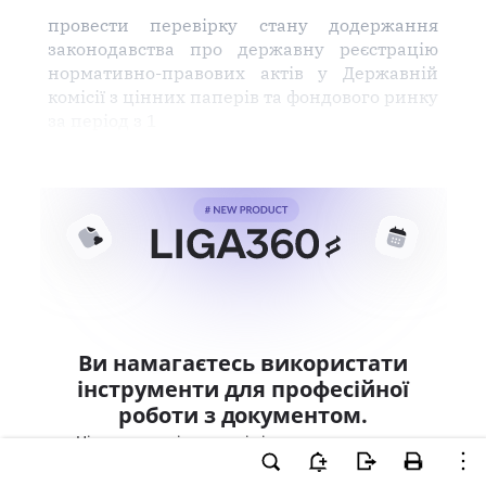
провести перевірку стану додержання
законодавства про державну реєстрацію
нормативно-правових актів у Державній
комісії з цінних паперів та фондового ринку
за період з 1
Ви намагаєтесь використати
інструменти для професійної
роботи з документом.
Ці можливості доступні тільки користувачам
LIGA360. Залишайте заявку та отримайте