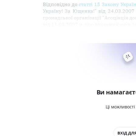
Відповідно до
статті 15 Закону Укра
Україну! За Ющенка!" від 24.03.2007
громадської організації "Асоціація
від 11.03.2007 р. про внесення змін д
Ви намагаєт
Ці можливості
ВХІД ДЛЯ