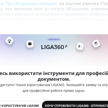
їни "Про об'єднання громадян"
на підставі рішення З'їз
 р. про внесення змін до статуту Об'єднання, рішення
 допомоги інвалідам та пацієнтам з хронічними лімфо
о статуту Організації, рішення Загальних Зборів Всеукр
есь використати інструменти для професій
документом.
 доступні тільки користувачам LIGA360. Залишайте заявку та от
для професійної роботи прямо зараз.
 КОРИСТУВАЧІВ LIGA360
ХОЧУ СПРОБУВАТИ LIGA360 - ОТРИМАТ