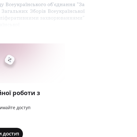
ду Всеукраїнського об'єднання "За
 Загальних Зборів Всеукраїнської
проліферативними захворюваннями"
аїнської
ної роботи з
римайте доступ
И ДОСТУП