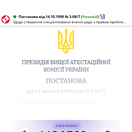
Постанова від 14.10.1998 № 3-08/7
(
Чинний
)
Щодо створення спеціалізованої вченої ради з правом прийняття до розгляду та проведення захисту дисертацій на здобуття наукового ступеня доктора технічних наук зі спеціальності металургія кольорових та рідкісних металів
ПРЕЗИДІЯ ВИЩОЇ АТЕСТАЦІЙНОЇ
КОМІСІЇ УКРАЇНИ
ПОСТАНОВА
від 14 жовтня 1998 року N 3-08/7
На підставі клопотання Міністерства