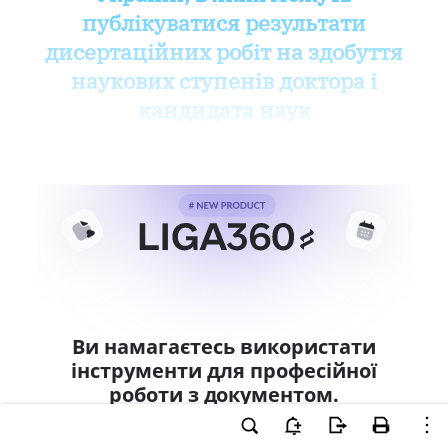
публікуватися результати
дисертаційних робіт на здобуття
наукових ступенів доктора і
кандидата наук
Ви намагаєтесь використати
інструменти для професійної
роботи з документом.
Ці можливості доступні тільки користувачам
LIGA360. Залишайте заявку та отримайте