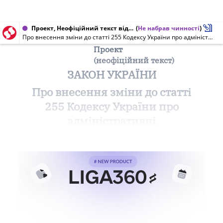
Проект, Неофіційний текст від 13.06.2013
(
Не набрав чинності
)
Про внесення зміни до статті 255 Кодексу України про адміністративні правопорушення (щодо скасування повноважень органів внутрішніх справ за складання протоколів за порушення правил торгівлі на ринках) (неофіційний текст)
Проект
(неофіційний текст)
ЗАКОН УКРАЇНИ
Про внесення зміни до статті
255 Кодексу України про
адміністративні