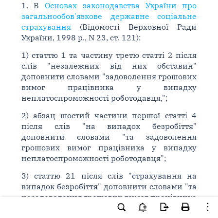
1. В
Основах законодавства України про
загальнообов'язкове державне соціальне
страхування
(Відомості Верховної Ради
України, 1998 р., N 23, ст. 121):
1) статтю 1 та частину третю статті 2 після
слів "незалежних від них обставин"
доповнити словами "задоволення грошових
вимог працівника у випадку
неплатоспроможності роботодавця,";
2) абзац шостий частини першої статті 4
після слів "на випадок безробіття"
доповнити словами "та задоволення
грошових вимог працівника у випадку
неплатоспроможності роботодавця";
3) статтю 21 після слів "страхування на
випадок безробіття" доповнити словами "та
незадоволення грошових вимог працівника
у випадку неплатоспроможності