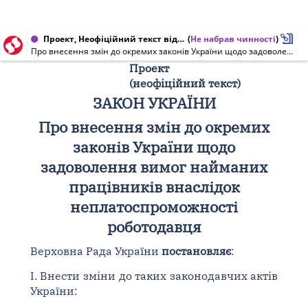
Проект, Неофіційний текст від 06.11.2013
(
Не набрав чинності
)
Про внесення змін до окремих законів України щодо задоволення вимог найманих працівників внаслідок неплатоспроможності роботодавця (неофіційний текст)
Проект
(неофіційний текст)
ЗАКОН УКРАЇНИ
Про внесення змін до окремих
законів України щодо
задоволення вимог найманих
працівників внаслідок
неплатоспроможності
роботодавця
Верховна Рада України
постановляє
:
I. Внести зміни до таких законодавчих актів
України: