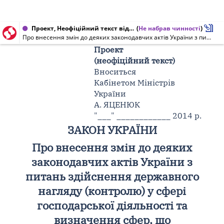
Проект, Неофіційний текст від 14.07.2014
(
Не набрав чинності
)
Про внесення змін до деяких законодавчих актів України з питань здійснення державного нагляду (контролю) у сфері господарської діяльності та визначення сфер, що підлягають державному нагляду (контролю) (неофіційний текст)
Проект
(неофіційний текст)
Вноситься
Кабінетом Міністрів
України
А. ЯЦЕНЮК
"___" ____________ 2014 р.
ЗАКОН УКРАЇНИ
Про внесення змін до деяких
законодавчих актів України з
питань здійснення державного
нагляду (контролю) у сфері
господарської діяльності та
визначення сфер, що