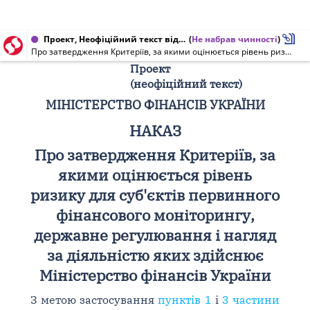
Проект, Неофіційний текст від 22.08.2014
(
Не набрав чинності
)
Про затвердження Критеріїв, за якими оцінюється рівень ризику для суб'єктів первинного фінансового моніторингу, державне регулювання і нагляд за діяльністю яких здійснює Міністерство фінансів України (неофіційний текст)
Проект
(неофіційний текст)
МІНІСТЕРСТВО ФІНАНСІВ УКРАЇНИ
НАКАЗ
Про затвердження Критеріїв, за
якими оцінюється рівень
ризику для суб'єктів первинного
фінансового моніторингу,
державне регулювання і нагляд
за діяльністю яких здійснює
Міністерство фінансів України
З метою застосування
пунктів 1
і
3 частини