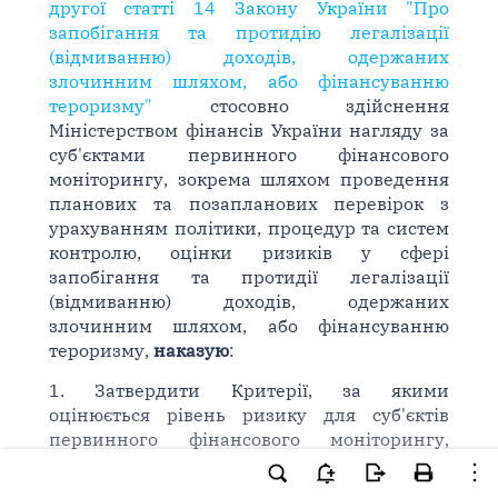
другої статті 14 Закону України "Про
запобігання та протидію легалізації
(відмиванню) доходів, одержаних
злочинним шляхом, або фінансуванню
тероризму"
стосовно здійснення
Міністерством фінансів України нагляду за
суб'єктами первинного фінансового
моніторингу, зокрема шляхом проведення
планових та позапланових перевірок з
урахуванням політики, процедур та систем
контролю, оцінки ризиків у сфері
запобігання та протидії легалізації
(відмиванню) доходів, одержаних
злочинним шляхом, або фінансуванню
тероризму,
наказую
:
1. Затвердити Критерії, за якими
оцінюється рівень ризику для суб'єктів
первинного фінансового моніторингу,
державне регулювання і нагляд за
діяльністю яких здійснює Міністерство