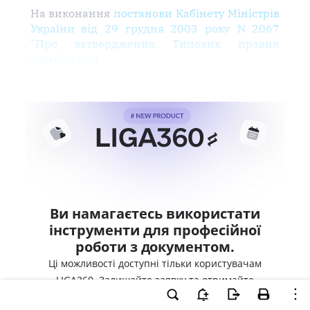
На виконання
постанови Кабінету Міністрів
України від 29 грудня 2003 року N 2067
"Про затвердження Типових правил
розміщення
Ви намагаєтесь використати
інструменти для професійної
роботи з документом.
Ці можливості доступні тільки користувачам
LIGA360. Залишайте заявку та отримайте
доступ для професійної роботи прямо зараз.