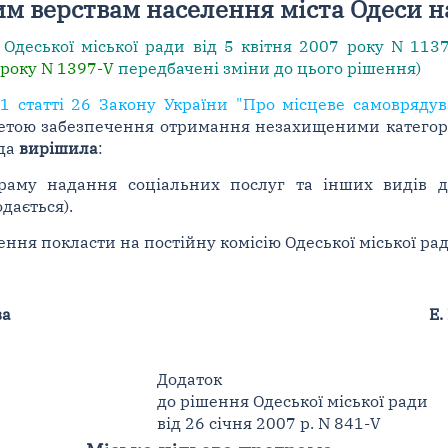
м верствам населення міста Одеси на
Одеської міської ради від 5 квітня 2007 року N 113
року N 1397-V
передбачені зміни до цього рішення)
1 статті 26 Закону України "Про місцеве самоврядув
метою забезпечення отримання незахищеними категорі
ада
вирішила
:
раму надання соціальних послуг та інших видів 
дається).
ня покласти на постійну комісію Одеської міської ради
ва
Е.
Додаток
до рішення Одеської міської ради
від 26 січня 2007 р. N 841-V