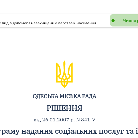
Чинна 
Про Міську цільову програму надання соціальних послуг та інших видів допомоги незахищеним верствам населення міста Одеси на 2007 рік
ОДЕСЬКА МІСЬКА РАДА
РІШЕННЯ
від 26.01.2007 р. N 841-V
граму надання соціальних послуг та