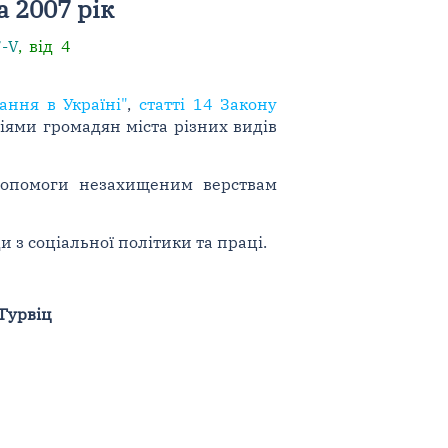
 2007 рік
7-V
, від 4
ання в Україні"
,
статті 14 Закону
ями громадян міста різних видів
допомоги незахищеним верствам
 з соціальної політики та праці.
 Гурвіц