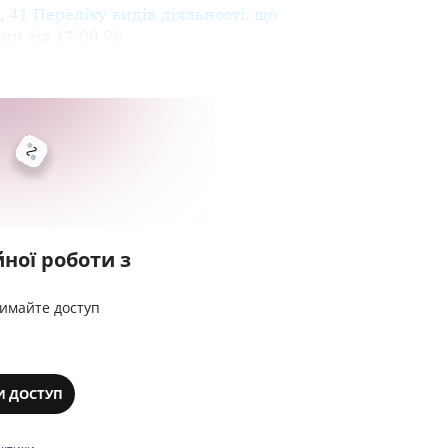
,
41 Переліку видів діяльності, що
ни від 17.09.96
ної роботи з
римайте доступ
И ДОСТУП