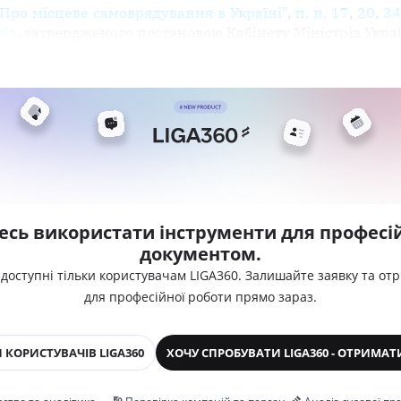
"Про місцеве самоврядування в Україні"
,
п. п. 17
,
20
,
34
дів
, затвердженого постановою Кабінету Міністрів Украї
есь використати інструменти для професій
документом.
 доступні тільки користувачам LIGA360. Залишайте заявку та от
для професійної роботи прямо зараз.
 КОРИСТУВАЧІВ LIGA360
ХОЧУ СПРОБУВАТИ LIGA360 - ОТРИМАТ