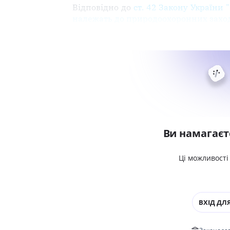
Відповідно до
ст. 42 Закону України 
належать до природоохоронних захо
Ви намагаєт
Ці можливості
ВХІД ДЛЯ