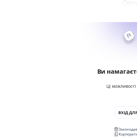
Оде
Ви намагаєт
Ці можливості
ВХІД ДЛЯ
Законодав
Корпорат