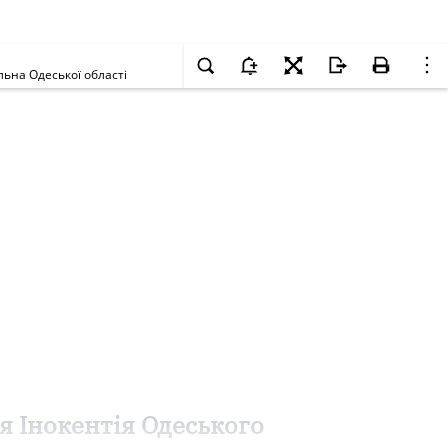
льна Одеської області
я Інокентія Одеського