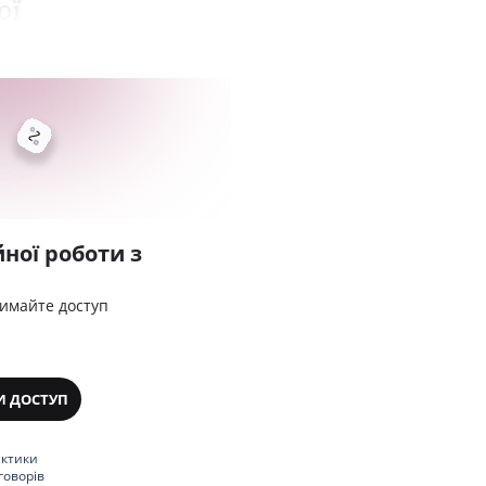
ої
ної роботи з
римайте доступ
И ДОСТУП
актики
говорів