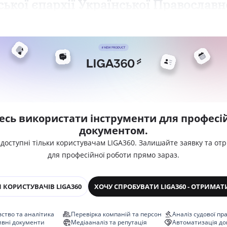
ської єпархії Української Православн
есь використати інструменти для професій
документом.
 доступні тільки користувачам LIGA360. Залишайте заявку та от
для професійної роботи прямо зараз.
 КОРИСТУВАЧІВ LIGA360
ХОЧУ СПРОБУВАТИ LIGA360 - ОТРИМАТ
ство та аналітика
Перевірка компаній та персон
Аналіз судової пр
ивні документи
Медіааналіз та репутація
Автоматизація до